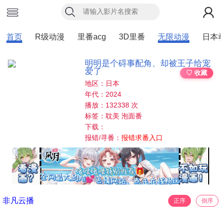
首页
R级动漫
里番acg
3D里番
无限动漫
日本
明明是个碍事配角、却被王子给宠
爱了
♡ 收藏
地区：日本
年代：2024
播放：132338 次
标签：耽美 泡面番
下载：
报错/寻番：
报错求番入口
非凡云播
正序
倒序