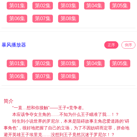
第01集
第02集
第03集
第04集
第05集
第06集
第07集
第08集
暴风播放器
正序
倒序
第01集
第02集
第03集
第04集
第05集
第06集
第07集
第08集
简介
“一直…想和你接触”——王子×竞争者。
本应该争夺女主角的……不知为什么王子瞄准了我…！？
转生到小说世界的罗尼尔，本来是阻碍故事主角恋爱道路的“碍
事角色”，很好地把握了自己的立场，为了不因妨碍而定罪，拼命地
避开英雄王子埃里克……没想到王子竟然沉迷于罗尼尔！？