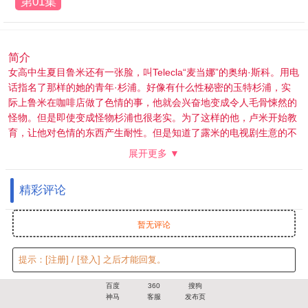
第01集
简介
女高中生夏目鲁米还有一张脸，叫Telecla“麦当娜”的奥纳·斯科。用电
话指名了那样的她的青年·杉浦。好像有什么性秘密的玉特杉浦，实
际上鲁米在咖啡店做了色情的事，他就会兴奋地变成令人毛骨悚然的
怪物。但是即使变成怪物杉浦也很老实。为了这样的他，卢米开始教
育，让他对色情的东西产生耐性。但是知道了露米的电视剧生意的不
良女儿小雪对杉浦感兴趣……
展开更多 ▼
精彩评论
暂无评论
提示：
[注册]
/
[登入]
之后才能回复。
百度
360
搜狗
神马
客服
发布页