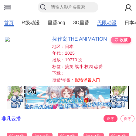
首页
R级动漫
里番acg
3D里番
无限动漫
日本
拔作岛THE ANIMATION
♡ 收藏
地区：日本
年代：2025
播放：19770 次
标签：搞笑 战斗 校园 恋爱
下载：
报错/寻番：
报错求番入口
非凡云播
正序
倒序