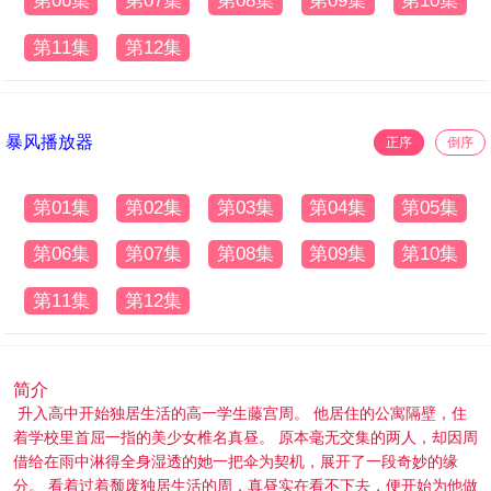
第06集
第07集
第08集
第09集
第10集
第11集
第12集
暴风播放器
正序
倒序
第01集
第02集
第03集
第04集
第05集
第06集
第07集
第08集
第09集
第10集
第11集
第12集
简介
升入高中开始独居生活的高一学生藤宫周。 他居住的公寓隔壁，住
着学校里首屈一指的美少女椎名真昼。 原本毫无交集的两人，却因周
借给在雨中淋得全身湿透的她一把伞为契机，展开了一段奇妙的缘
分。 看着过着颓废独居生活的周，真昼实在看不下去，便开始为他做