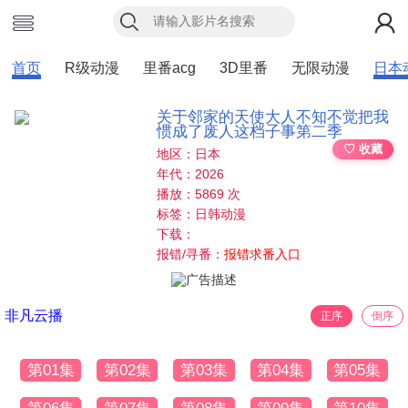
首页
R级动漫
里番acg
3D里番
无限动漫
日本
关于邻家的天使大人不知不觉把我
惯成了废人这档子事第二季
♡ 收藏
地区：日本
年代：2026
播放：5869 次
标签：日韩动漫
下载：
报错/寻番：
报错求番入口
非凡云播
正序
倒序
第01集
第02集
第03集
第04集
第05集