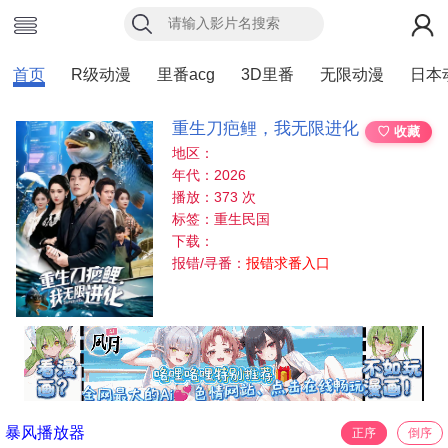
首页
R级动漫
里番acg
3D里番
无限动漫
日本
重生刀疤鲤，我无限进化
♡ 收藏
地区：
年代：2026
播放：373 次
标签：重生民国
下载：
报错/寻番：
报错求番入口
暴风播放器
正序
倒序