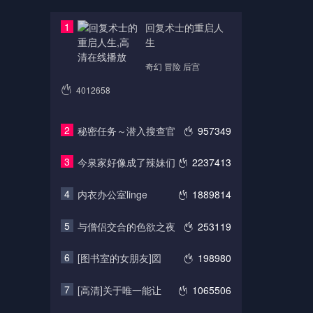
1
回复术士的重启人
生
奇幻 冒险 后宫
4012658
2
秘密任务～潜入搜查官
957349
3
今泉家好像成了辣妹们
2237413
4
内衣办公室linge
1889814
5
与僧侣交合的色欲之夜
253119
6
[图书室的女朋友]図
198980
7
[高清]关于唯一能让
1065506