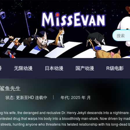
番
无限动漫
日本动漫
国产动漫
R级电影
鲨鱼先生
状态:
更新至HD
连载中
年代:
2025
年
月
ing his wife, the deranged and reclusive Dr. Henry Jekyll descends into a nightmare o
ntested drug that warps his body into a bloodthirsty man-shark. Now driven by ma
 streets, hunting anyone who threatens his twisted relationship with his long-dead b