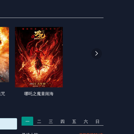

诅咒
哪吒之魔童闹海
一
二
三
四
五
六
日