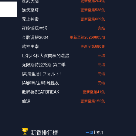
灵武大陆
更新至第204集
逆天至尊
更新至第538集
无上神帝
更新至第629集
夜晚游玩生活
完结
金牌调解2024
更新至第20260805期
武神主宰
更新至第680集
巨乳JK和大叔肉棒的湿湿
完结
无限斯特拉托斯 第二季
完结
[高清里番] フォルト!
完结
[AI解码/去码]雌性友
完结
数码兽BEATBREAK
更新至第41集
仙逆
更新至第152集
新番排行榜
一周
整月