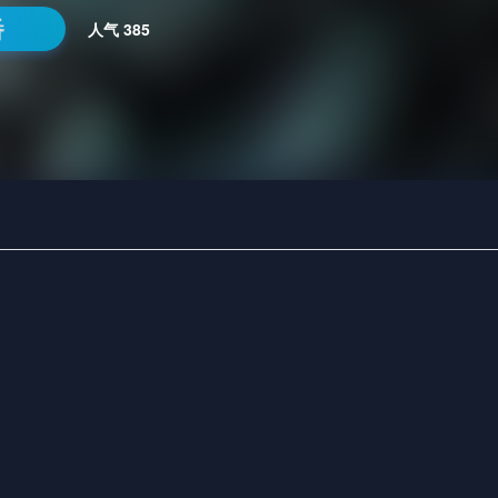
番
人气
385