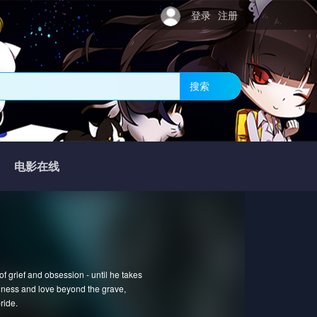
登录
注册
搜索
电影在线
f grief and obsession - until he takes
dness and love beyond the grave,
ride.