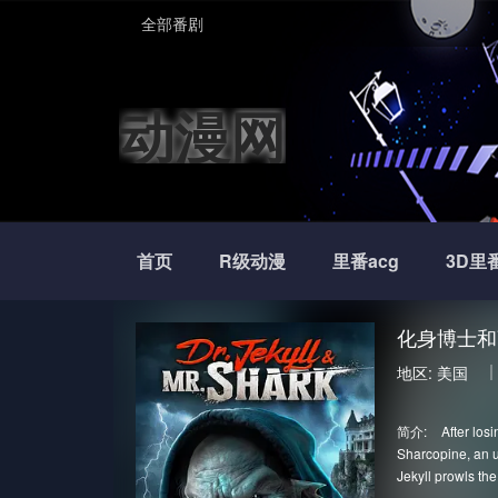
全部番剧
动漫网
首页
R级动漫
里番acg
3D里
化身博士和
地区:
美国
简介:
After los
Sharcopine, an u
Jekyll prowls the