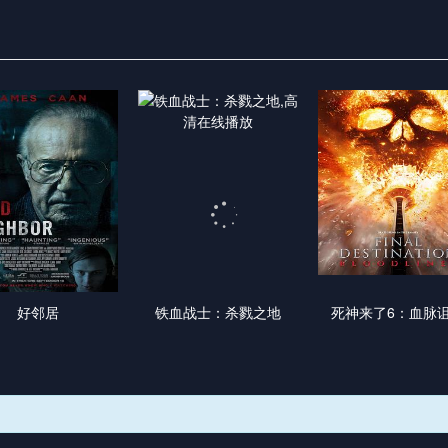
好邻居
铁血战士：杀戮之地
死神来了6：血脉