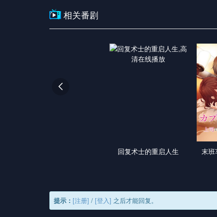
相关番剧

回复术士的重启人生
末班
提示：
[注册]
/
[登入]
之后才能回复。