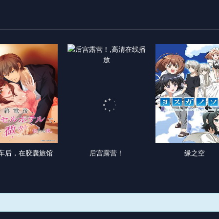
车后，在胶囊旅馆
后宫露营！
缘之空