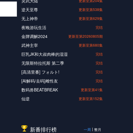
灵武大陆
更新至第204集
逆天至尊
更新至第538集
无上神帝
更新至第629集
夜晚游玩生活
完结
金牌调解2024
更新至第20260805期
武神主宰
更新至第680集
巨乳JK和大叔肉棒的湿湿
完结
无限斯特拉托斯 第二季
完结
[高清里番] フォルト!
完结
[AI解码/去码]雌性友
完结
数码兽BEATBREAK
更新至第41集
仙逆
更新至第152集
新番排行榜
一周
整月