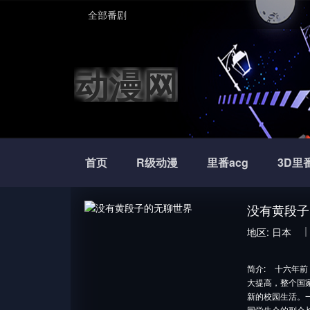
全部番剧
动漫网
首页
R级动漫
里番acg
3D里
没有黄段子
地区:
日本
简介:
十六年前
大提高，整个国
新的校园生活。
园学生会的副会