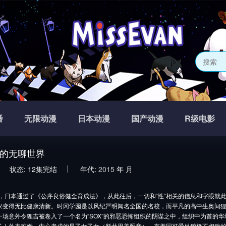
番
无限动漫
日本动漫
国产动漫
R级电影
的无聊世界
状态:
12集完结
年代:
2015
年
月
，日本通过了《公序良俗健全育成法》，从此往后，一切和“性”相关的信息和字眼就
家变得无比健康清新。时冈学园是以风纪严明闻名全国的名校，而平凡的高中生奥间
一场意外令狸吉被卷入了一个名为“SOX”的邪恶恐怖组织的阴谋之中，组织中为首的
长！外表稚嫩，内心老成的早乙女乙女（新井里美配音），有着同可爱外貌极不相称