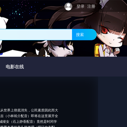
登录
注册
搜索
电影在线
此从世界上彻底消失，公民素质因此而大
狸吉（小林裕介配音）即将在这里展开全
华城绫女（石上静香配音）竟然是时冈学
的腹黑本质的鬼头鼓修理（堀江由衣配