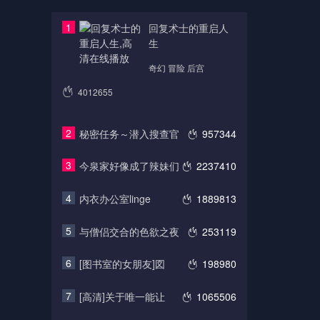
1
回复术士的重启人
生
奇幻 冒险 后宫
4012655
2
秘密任务～潜入搜查官
957344
3
今泉家好像成了辣妹们
2237410
4
内衣办公室linge
1889813
5
与僧侣交合的色欲之夜
253119
6
[图书室的女朋友]図
198980
7
[高清]关于唯一能让
1065506