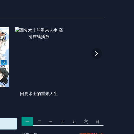

回复术士的重来人生
一
二
三
四
五
六
日