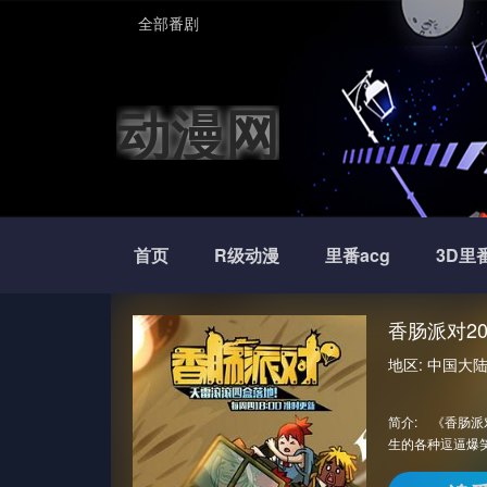
全部番剧
动漫网
首页
R级动漫
里番acg
3D里
香肠派对20
地区:
中国大
简介:
《香肠派
生的各种逗逼爆