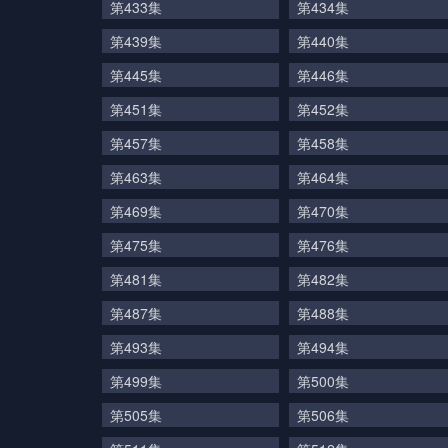
第433集
第434集
第439集
第440集
第445集
第446集
第451集
第452集
第457集
第458集
第463集
第464集
第469集
第470集
第475集
第476集
第481集
第482集
第487集
第488集
第493集
第494集
第499集
第500集
第505集
第506集