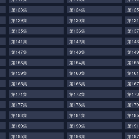
第123集
第124集
第12
第129集
第130集
第13
第135集
第136集
第13
第141集
第142集
第14
第147集
第148集
第14
第153集
第154集
第15
第159集
第160集
第16
第165集
第166集
第16
第171集
第172集
第17
第177集
第178集
第17
第183集
第184集
第18
第189集
第190集
第19
第195集
第196集
第19