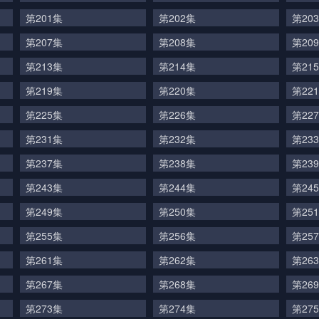
第201集
第202集
第20
第207集
第208集
第20
第213集
第214集
第21
第219集
第220集
第22
第225集
第226集
第22
第231集
第232集
第23
第237集
第238集
第23
第243集
第244集
第24
第249集
第250集
第25
第255集
第256集
第25
第261集
第262集
第26
第267集
第268集
第26
第273集
第274集
第27