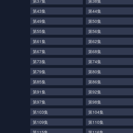
第37集
第38集
第43集
第44集
第49集
第50集
第55集
第56集
第61集
第62集
第67集
第68集
第73集
第74集
第79集
第80集
第85集
第86集
第91集
第92集
第97集
第98集
第103集
第104集
第109集
第110集
第115集
第116集