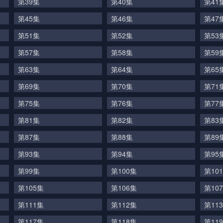
第39集
第40集
第41
第45集
第46集
第47
第51集
第52集
第53
第57集
第58集
第59
第63集
第64集
第65
第69集
第70集
第71
第75集
第76集
第77
第81集
第82集
第83
第87集
第88集
第89
第93集
第94集
第95
第99集
第100集
第10
第105集
第106集
第10
第111集
第112集
第11
第117集
第118集
第11