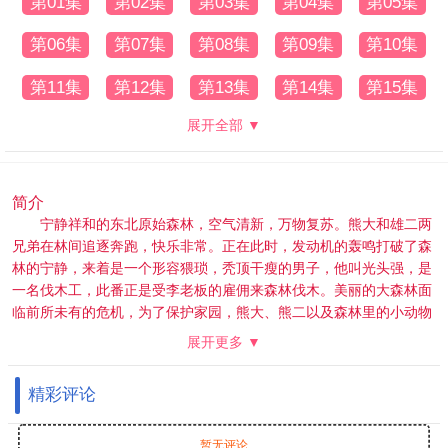
第01集
第02集
第03集
第04集
第05集
第06集
第07集
第08集
第09集
第10集
第11集
第12集
第13集
第14集
第15集
展开全部 ▼
简介
宁静祥和的东北原始森林，空气清新，万物复苏。熊大和雄二两
兄弟在林间追逐奔跑，快乐非常。正在此时，发动机的轰鸣打破了森
林的宁静，来着是一个形容猥琐，秃顶干瘦的男子，他叫光头强，是
一名伐木工，此番正是受李老板的雇佣来森林伐木。美丽的大森林面
临前所未有的危机，为了保护家园，熊大、熊二以及森林里的小动物
们与这个外来入侵者展开旷日持久且妙趣横生的对决。保护生态环
展开更多 ▼
境，人人有责，连狗熊也不例外哦！
本片荣获全国绿色生态动漫作品展“最受观众喜爱动画片”奖。
精彩评论
暂无评论