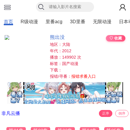
首页
R级动漫
里番acg
3D里番
无限动漫
日本
熊出没
♡ 收藏
地区：大陆
年代：2012
播放：149902 次
标签：国产动漫
下载：
报错/寻番：
报错求番入口
非凡云播
正序
倒序