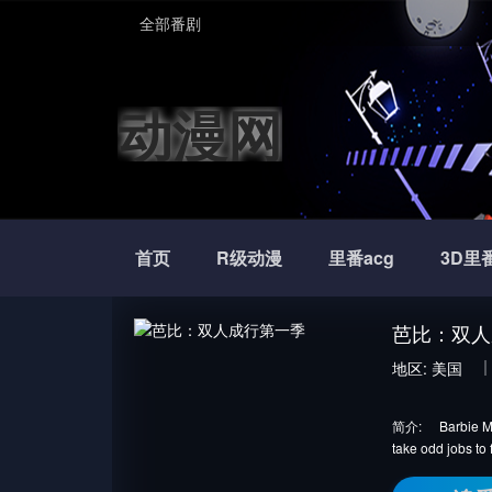
全部番剧
动漫网
首页
R级动漫
里番acg
3D里
芭比：双人
地区:
美国
简介:
Barbie Ma
take odd jobs to 