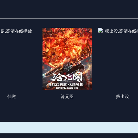
仙逆
沧元图
熊出没