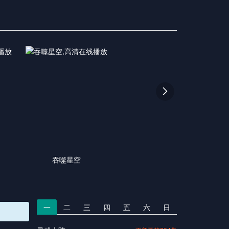

吞噬星空
一
二
三
四
五
六
日