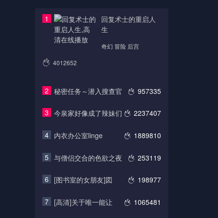
1
回复术士的重启人
生
奇幻 冒险 后宫
4012652
2
秘密任务～潜入搜查官
957335
3
今泉家好像成了辣妹们
2237407
4
内衣办公室linge
1889810
5
与僧侣交合的色欲之夜
253119
6
[图书室的女朋友]図
198977
7
[高清]关于唯一能让
1065481