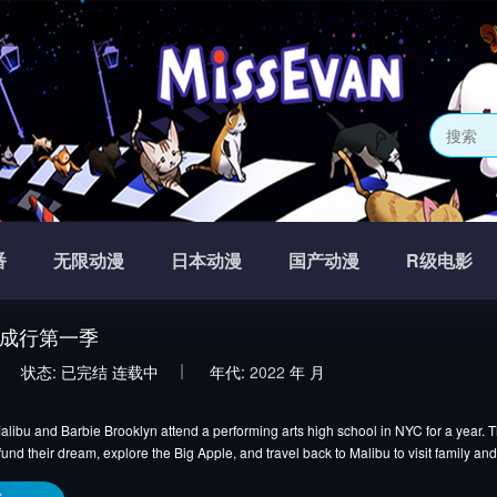
番
无限动漫
日本动漫
国产动漫
R级电影
成行第一季
状态:
已完结
连载中
年代:
2022
年
月
libu and Barbie Brooklyn attend a performing arts high school in NYC for a year. T
fund their dream, explore the Big Apple, and travel back to Malibu to visit family and