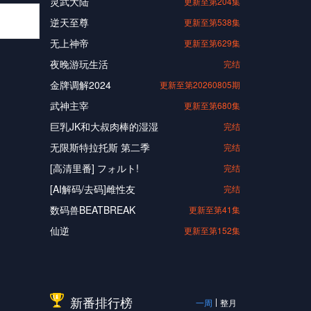
灵武大陆
更新至第204集
逆天至尊
更新至第538集
无上神帝
更新至第629集
夜晚游玩生活
完结
金牌调解2024
更新至第20260805期
武神主宰
更新至第680集
巨乳JK和大叔肉棒的湿湿
完结
无限斯特拉托斯 第二季
完结
[高清里番] フォルト!
完结
[AI解码/去码]雌性友
完结
数码兽BEATBREAK
更新至第41集
仙逆
更新至第152集
新番排行榜
一周
整月