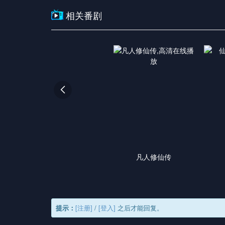
相关番剧

凡人修仙传
提示：
[注册]
/
[登入]
之后才能回复。