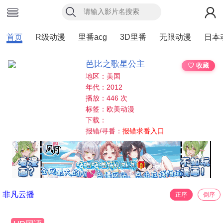
首页
R级动漫
里番acg
3D里番
无限动漫
日本
芭比之歌星公主
♡ 收藏
地区：美国
年代：2012
播放：446 次
标签：欧美动漫
下载：
报错/寻番：
报错求番入口
非凡云播
正序
倒序