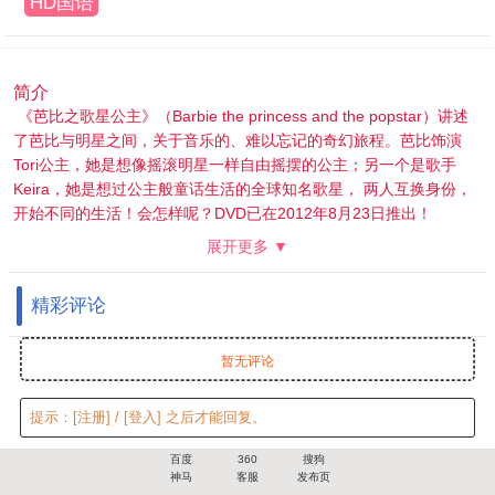
HD国语
简介
《芭比之歌星公主》（Barbie the princess and the popstar）讲述
了芭比与明星之间，关于音乐的、难以忘记的奇幻旅程。芭比饰演
Tori公主，她是想像摇滚明星一样自由摇摆的公主；另一个是歌手
Keira，她是想过公主般童话生活的全球知名歌星， 两人互换身份，
开始不同的生活！会怎样呢？DVD已在2012年8月23日推出！
展开更多 ▼
精彩评论
暂无评论
提示：
[注册]
/
[登入]
之后才能回复。
百度
360
搜狗
神马
客服
发布页