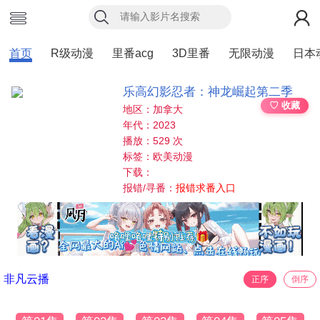
首页
R级动漫
里番acg
3D里番
无限动漫
日本
乐高幻影忍者：神龙崛起第二季
♡ 收藏
地区：加拿大
年代：2023
播放：529 次
标签：欧美动漫
下载：
报错/寻番：
报错求番入口
非凡云播
正序
倒序