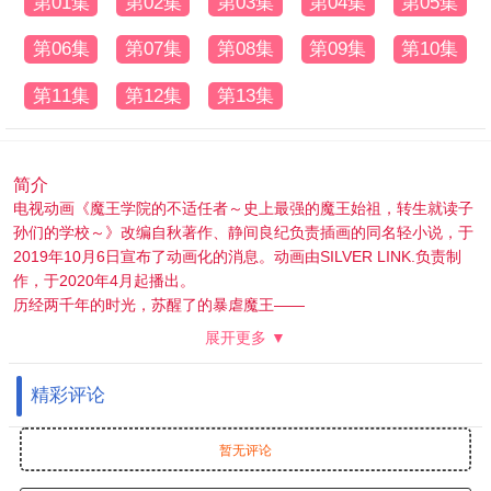
第01集
第02集
第03集
第04集
第05集
第06集
第07集
第08集
第09集
第10集
第11集
第12集
第13集
简介
电视动画《魔王学院的不适任者～史上最强的魔王始祖，转生就读子
孙们的学校～》改编自秋著作、静间良纪负责插画的同名轻小说，于
2019年10月6日宣布了动画化的消息。动画由SILVER LINK.负责制
作，于2020年4月起播出。
历经两千年的时光，苏醒了的暴虐魔王——
但他在培育魔王候补的学院中的适性却是——《不适任》！？
展开更多 ▼
尽管具备能毁灭人类、精灵，甚至是众神的力量，暴虐魔王“阿诺斯·
波鲁迪戈乌多”却厌倦了永无止尽的斗争，梦想着和平的世界进行转
精彩评论
生。然而在两千年后，转生后的他所迎来的，却是适应和平生活而变
得过于弱小的子孙们，以及各种衰退至极的魔法。
阿诺斯虽然进入了对被视作魔王转世之人进行集中教育的“魔王学
暂无评论
院”，但学院却无法看出他的实力，使得他被刻上不适任者这一烙