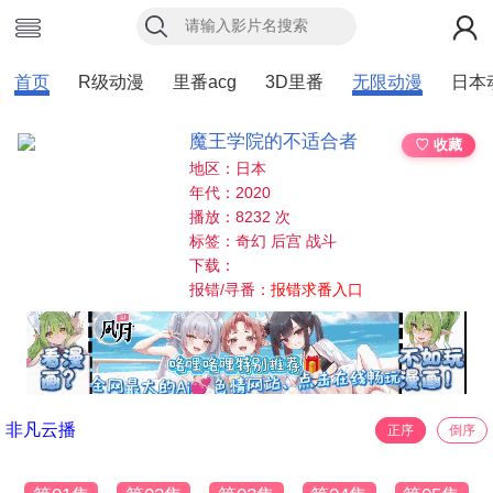
首页
R级动漫
里番acg
3D里番
无限动漫
日本
魔王学院的不适合者
♡ 收藏
地区：日本
年代：2020
播放：8232 次
标签：奇幻 后宫 战斗
下载：
报错/寻番：
报错求番入口
非凡云播
正序
倒序