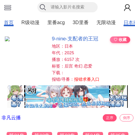
首页
R级动漫
里番acg
3D里番
无限动漫
日本
9-nine-支配者的王冠
♡ 收藏
地区：日本
年代：2025
播放：6157 次
标签：后宫 奇幻 恋爱
下载：
报错/寻番：
报错求番入口
非凡云播
正序
倒序